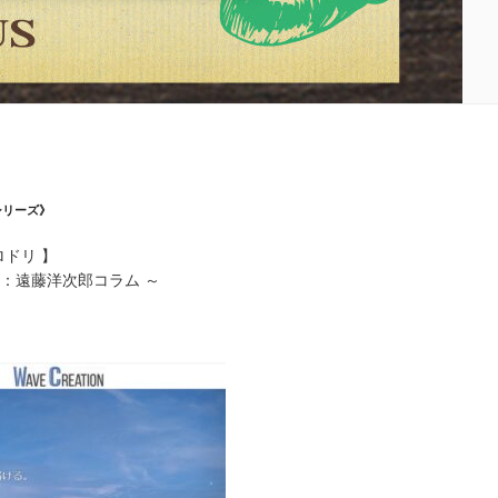
シリーズ》
ロドリ 】
CE：遠藤洋次郎コラム ～