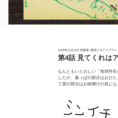
投
2020年11月13日
投稿者:
新潟イロドリプラス
稿
第4話 見てくれは
日:
なんともいとおしい「地球外生
したが、葉っぱの部分はおひた
て実の部分はお味噌汁の具にな