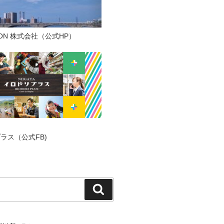
TION 株式会社（公式HP）
ラス（公式FB)
検
索