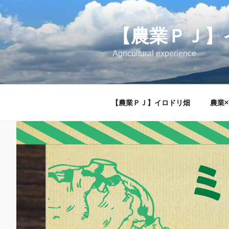
コ
ン
【農業ＰＪ】
テ
ン
Agricultural experience
ツ
へ
ス
キ
【農業ＰＪ】イロドリ畑
農業×
ッ
プ