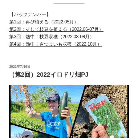
【バックナンバー】
第1回：再び植える（2022.05月）
第2回：そして枝豆を植える（2022.06-07月）
第3回：熱中！枝豆収穫（2022.08-09月）
第4回：熱中！さつまいも収穫（2022.10月）
投
2022年7月6日
稿
（第2回）2022イロドリ畑PJ
日: