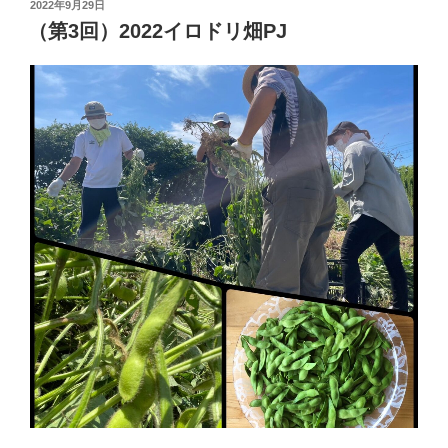
投
2022年9月29日
稿
（第3回）2022イロドリ畑PJ
日: