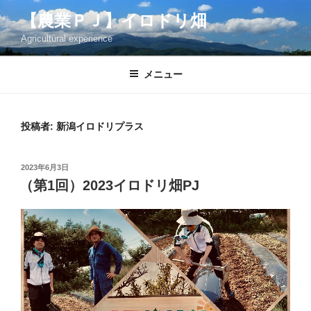
コ
【農業ＰＪ】イロドリ畑
ン
Agricultural experience
テ
ン
ツ
メニュー
へ
ス
キ
投稿者:
新潟イロドリプラス
ッ
プ
投
2023年6月3日
稿
（第1回）2023イロドリ畑PJ
日: