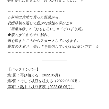
～～～～～～～～～～～～～～～～
☆新潟の大地で育った野菜から、
収穫体験を通じて豊かな感性を学びます
「農業体験」×「おもしろい」=「イロドリ畑」
◆素人が１から土に触れ、
畑を耕すところからスタートしていきます。
農業の大変さ、楽しさを発信していければ幸いです⌒☆
～～～～～～～～～～～～～～～～
【バックナンバー】
第1回：再び植える（2022.05月）
第2回：そして枝豆を植える（2022.06-07月）
第3回：熱中！枝豆収穫（2022.08-09月）