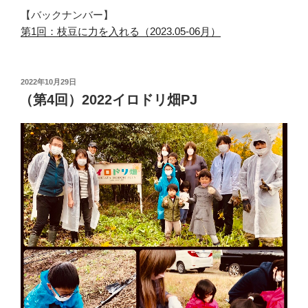
【バックナンバー】
第1回：枝豆に力を入れる（2023.05-06月）
投
2022年10月29日
稿
（第4回）2022イロドリ畑PJ
日: