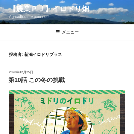
コ
【農業ＰＪ】イロドリ畑
ン
Agricultural experience
テ
ン
ツ
メニュー
へ
ス
キ
投稿者:
新潟イロドリプラス
ッ
プ
投
2020年12月25日
稿
第10話 この冬の挑戦
日: