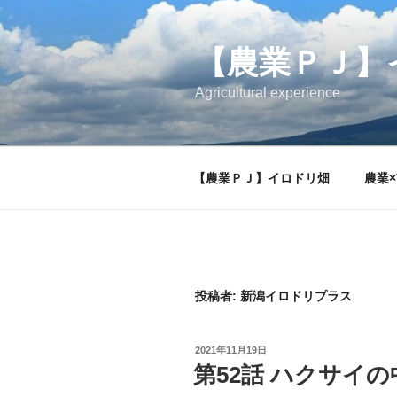
コ
ン
【農業ＰＪ】
テ
ン
Agricultural experience
ツ
へ
ス
キ
【農業ＰＪ】イロドリ畑
農業×
ッ
プ
投稿者:
新潟イロドリプラス
投
2021年11月19日
稿
第52話 ハクサイ
日: