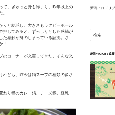
って、ぎゅっと身も締まり、昨年以上の
新潟イロドリプ
た。
かりと結球し、大きさもラグビーボール
で押してみると、ずっしりとした感触が
検
索:
した感触が身のしまっている証拠。さ
か！
農業×VOICE：遠
プのコーナーが充実してきた。そんな光
けれども、昨今は鍋スープの種類の多さ
変わり種のカレー鍋、チーズ鍋、豆乳