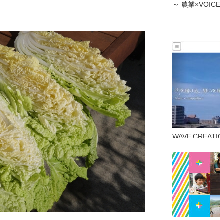
～ 農業×VOI
WAVE CREA