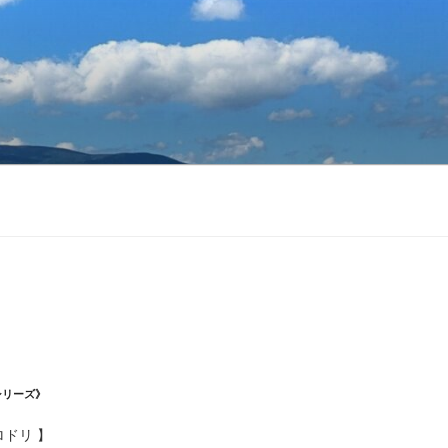
シリーズ》
ロドリ 】