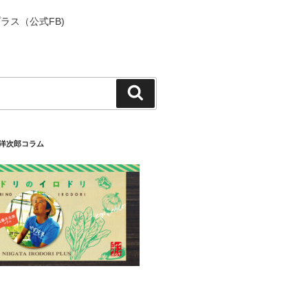
ラス（公式FB)
検
索
藤洋次郎コラム